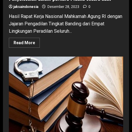
jaksaindonesia
Desember 28, 2023
0
Hasil Rapat Kerja Nasional Mahkamah Agung RI dengan
Jajaran Pengadilan Tingkat Banding dari Empat
Lingkungan Peradilan Seluruh...
Read
Read More
more
about
Penyelesaian
dalam
perkara
Pidana
secara
adat