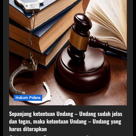
oleh
penasehat
hukum
terdakwa
dan
ahli
waris
terdakwa
dalam
perkara
pidana
Hukum Pidana
Sepanjang ketentuan Undang – Undang sudah jelas
dan tegas, maka ketentuan Undang – Undang yang
harus diterapkan