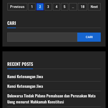
Kasasi
Paginasi
terhadap
Previous
1
2
3
4
5
…
18
Next
putusan
bebas
pos
CARI
CARI
RECENT POSTS
Kunci Ketenangan Jiwa
Kunci Ketenangan Jiwa
Daluwarsa Tindak Pidana Pemalsuan dan Perusakan Mata
Uang menurut Mahkamah Konstitusi