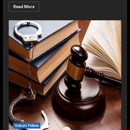
Read
Read More
more
about
Batas
Waktu
Penyelesaian
Perkara
di
Lingkungan
Peradilan
Hukum Pidana