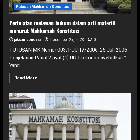
Putusan Mahkamah Konstitusi
Perbuatan melawan hukum dalam arti materiil
menurut Mahkamah Konstitusi
jaksaindonesia
Desember 25, 2023
0
PUTUSAN MK Nomor 003/PUU-IV/2006, 25 Juli 2006
Penjelasan Pasal 2 ayat (1) UU Tipikor menyebutkan ”
Yang...
Read
Read More
more
about
Perbuatan
melawan
hukum
dalam
arti
materiil
menurut
Mahkamah
Konstitusi