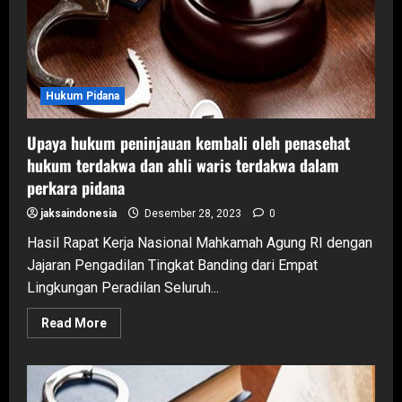
Hukum Pidana
Upaya hukum peninjauan kembali oleh penasehat
hukum terdakwa dan ahli waris terdakwa dalam
perkara pidana
jaksaindonesia
Desember 28, 2023
0
Hasil Rapat Kerja Nasional Mahkamah Agung RI dengan
Jajaran Pengadilan Tingkat Banding dari Empat
Lingkungan Peradilan Seluruh...
Read
Read More
more
about
Upaya
hukum
peninjauan
kembali