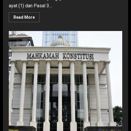
ayat (1) dan Pasal 3...
Read
Read More
more
about
Kata
”
dapat
”
dalam
Pasal
2
ayat
(1)
dan
Pasal
3
UU
Tipikor