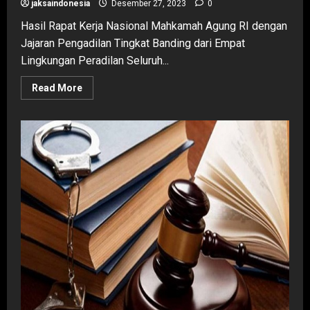
jaksaindonesia
Desember 27, 2023
0
Hasil Rapat Kerja Nasional Mahkamah Agung RI dengan
Jajaran Pengadilan Tingkat Banding dari Empat
Lingkungan Peradilan Seluruh...
Read
Read More
more
about
Sepanjang
ketentuan
Undang
–
Undang
sudah
jelas
dan
tegas,
maka
ketentuan
Undang
–
Undang
yang
harus
diterapkan