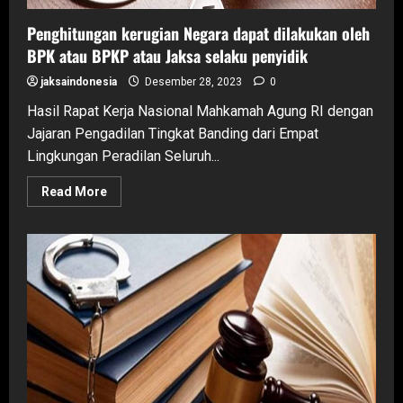
Penghitungan kerugian Negara dapat dilakukan oleh
BPK atau BPKP atau Jaksa selaku penyidik
jaksaindonesia
Desember 28, 2023
0
Hasil Rapat Kerja Nasional Mahkamah Agung RI dengan
Jajaran Pengadilan Tingkat Banding dari Empat
Lingkungan Peradilan Seluruh...
Read
Read More
more
about
Penghitungan
kerugian
Negara
dapat
dilakukan
oleh
BPK
atau
BPKP
atau
Jaksa
selaku
penyidik