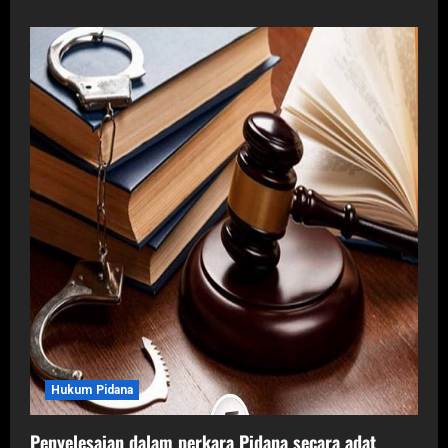
about
Hakim
dapat
menjatuhkan
pidana
di
bawah
pidana
minimal
asalkan
didukung
dengan
bukti
dan
pertimbangan
hukum
yang
jelas
Hukum Pidana
Penyelesaian dalam perkara Pidana secara adat