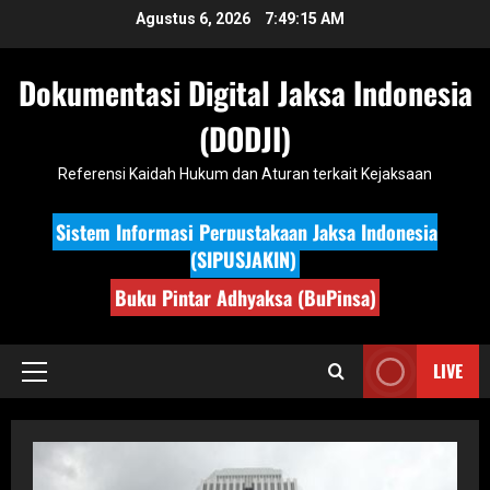
Skip
Agustus 6, 2026
7:49:17 AM
to
content
Dokumentasi Digital Jaksa Indonesia
(DODJI)
Referensi Kaidah Hukum dan Aturan terkait Kejaksaan
Sistem Informasi Perpustakaan Jaksa Indonesia
(SIPUSJAKIN)
Buku Pintar Adhyaksa (BuPinsa)
LIVE
Primary
Menu