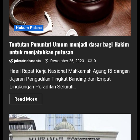
Hukum Pidana
Tuntutan Penuntut Umum menjadi dasar bagi Hakim
untuk menjatuhkan putusan
jaksaindonesia
Desember 26, 2023
0
Hasil Rapat Kerja Nasional Mahkamah Agung RI dengan
Jajaran Pengadilan Tingkat Banding dari Empat
Lingkungan Peradilan Seluruh...
Read
Read More
more
about
Tuntutan
Penuntut
Umum
menjadi
dasar
bagi
Hakim