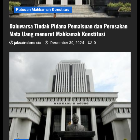
Putusan Mahkamah Konstitusi
Daluwarsa Tindak Pidana Pemalsuan dan Perusakan
Mata Uang menurut Mahkamah Konstitusi
jaksaindonesia
Desember 30, 2024
0