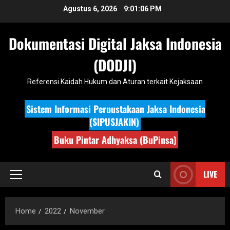
Skip
Agustus 6, 2026
9:01:07 PM
to
content
Dokumentasi Digital Jaksa Indonesia
(DODJI)
Referensi Kaidah Hukum dan Aturan terkait Kejaksaan
Sistem Informasi Perpustakaan Jaksa Indonesia
(SIPUSJAKIN)
Buku Pintar Adhyaksa (BuPinsa)
LIVE
Primary
Menu
Home
2022
November