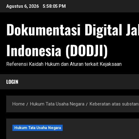
Skip
Agustus 6, 2026
5:58:06 PM
to
content
Dokumentasi Digital Ja
Indonesia (DODJI)
Referensi Kaidah Hukum dan Aturan terkait Kejaksaan
LOGIN
Home
Hukum Tata Usaha Negara
Keberatan atas substan
Hukum Tata Usaha Negara