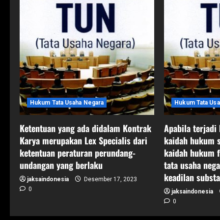
i
g
a
t
i
Hukum Tata Usaha Negara
Hukum Tata Usa
o
Ketentuan yang ada didalam Kontrak
Apabila terjadi
n
Karya merupakan Lex Specialis dari
kaidah hukum s
ketentuan peraturan perundang-
kaidah hukum 
undangan yang berlaku
tata usaha ne
keadilan substa
jaksaindonesia
Desember 17, 2023
0
jaksaindonesia
0