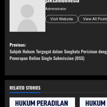
Administrator
Visit Website
View All Post
P
Previous:
Subjek Hukum Tergugat dalam Sengketa Perizinan deng
o
Penerapan Online Single Submission (OSS)
s
t
n
RELATED STORIES
a
v