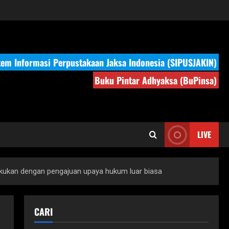
tem Informasi Perpustakaan Jaksa Indonesia (SIPUSJAKIN)
Buku Pintar Adhyaksa (BuPinsa)
LIVE
akukan dengan pengajuan upaya hukum luar biasa
CARI