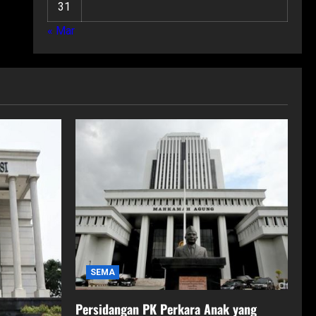
31
« Mar
SEMA
Persidangan PK Perkara Anak yang