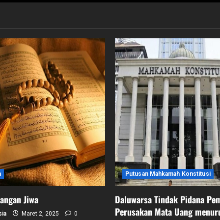
m
Putusan Mahkamah Konstitusi
angan Jiwa
Daluwarsa Tindak Pidana Pe
Perusakan Mata Uang menur
sia
Maret 2, 2025
0