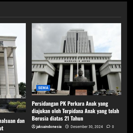
SEMA
Persidangan PK Perkara Anak yang
diajukan oleh Terpidana Anak yang telah
Berusia diatas 21 Tahun
malsuan dan
ut
jaksaindonesia
Desember 30, 2024
0