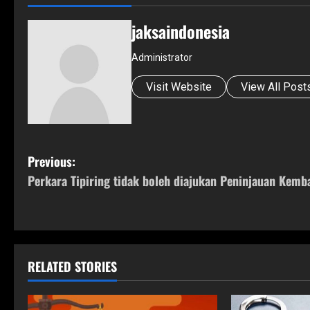
jaksaindonesia
Administrator
Visit Website
View All Post
P
Previous:
Perkara Tipiring tidak boleh diajukan Peninjauan Kemba
o
s
t
RELATED STORIES
n