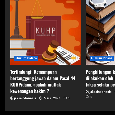
a
v
i
g
a
t
Hukum Pidana
Hukum Pidana
i
Terlindungi: Kemampuan
Penghitungan k
o
bertanggung jawab dalam Pasal 44
dilakukan oleh
n
KUHPidana, apakah mutlak
Jaksa selaku pe
kewenangan hakim ?
jaksaindonesia
0
jaksaindonesia
Mei 9, 2024
1