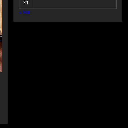
31
« Mar