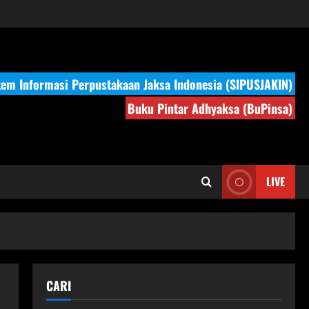
tem Informasi Perpustakaan Jaksa Indonesia (SIPUSJAKIN)
Buku Pintar Adhyaksa (BuPinsa)
LIVE
CARI