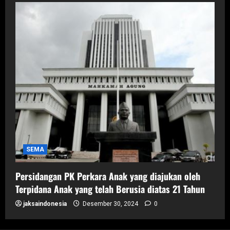
SEMA
Persidangan PK Perkara Anak yang diajukan oleh
Terpidana Anak yang telah Berusia diatas 21 Tahun
jaksaindonesia
Desember 30, 2024
0