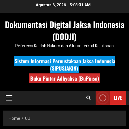
Skip
Agustus 6, 2026
5:03:32 AM
to
content
Dokumentasi Digital Jaksa Indonesia
(DODJI)
Referensi Kaidah Hukum dan Aturan terkait Kejaksaan
Sistem Informasi Perpustakaan Jaksa Indonesia
(SIPUSJAKIN)
Buku Pintar Adhyaksa (BuPinsa)
LIVE
Primary
Menu
Home
UU