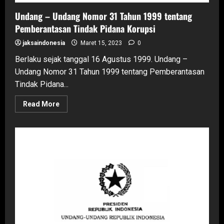
Pidana
Korupsi
Undang – Undang Nomor 31 Tahun 1999 tentang
Pemberantasan Tindak Pidana Korupsi
jaksaindonesia
Maret 15, 2023
0
Berlaku sejak tanggal 16 Agustus 1999. Undang –
Undang Nomor 31 Tahun 1999 tentang Pemberantasan
Tindak Pidana...
Read
Read More
more
about
Undang
–
Undang
Nomor
31
Tahun
1999
tentang
Pemberantasan
Tindak
Pidana
Korupsi