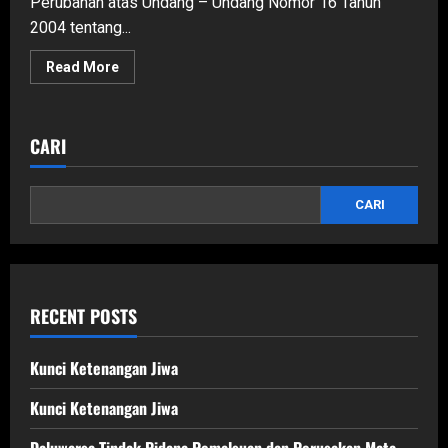
Perubahan atas Undang – Undang Nomor 16 Tahun
2004 tentang...
Read
Read More
more
about
Undang
–
Undang
CARI
Nomor
11
Tahun
2021
CARI
tentang
Perubahan
atas
Undang
–
Undang
Nomor
16
RECENT POSTS
Tahun
2004
tentang
Kejaksaan
Kunci Ketenangan Jiwa
Republik
Indonesia
Kunci Ketenangan Jiwa