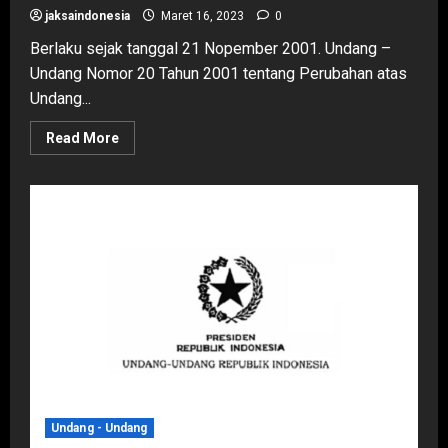
jaksaindonesia
Maret 16, 2023
0
Berlaku sejak tanggal 21 Nopember 2001. Undang –
Undang Nomor 20 Tahun 2001 tentang Perubahan atas
Undang...
Read
Read More
more
about
Undang
–
Undang
Nomor
20
Tahun
2001
tentang
Perubahan
atas
Undang
–
Undang
Nomor
31
Tahun
1999
tentang
Undang - Undang
Pemberantasan
Tindak