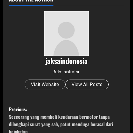
jaksaindonesia
Administrator
Visit Website
View All Posts
P
Previous:
o
Seseorang yang membeli kendaraan bermotor tanpa
dilengkapi surat yang sah, patut menduga berasal dari
s
kejahatan