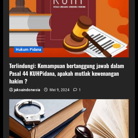
n
Hukum Pidana
Terlindungi: Kemampuan bertanggung jawab dalam
Pasal 44 KUHPidana, apakah mutlak kewenangan
hakim ?
jaksaindonesia
Mei 9, 2024
1