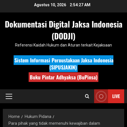
Skip
Agustus 10, 2026
2:54:29 AM
to
content
Dokumentasi Digital Jaksa Indonesia
(DODJI)
Referensi Kaidah Hukum dan Aturan terkait Kejaksaan
Sistem Informasi Perpustakaan Jaksa Indonesia
(SIPUSJAKIN)
Buku Pintar Adhyaksa (BuPinsa)
LIVE
Primary
Menu
Home
Hukum Pidana
Para pihak yang tidak memenuhi kewajiban dalam