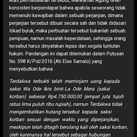
Atas permasalahan tersebut, Mahkamah Agung telah
konsisten berpendapat bahwa apabila seseorang tidak
memenuhi kewajiban dalam sebuah perjanjian, dimana
perjanjian tersebut dibuat secara sah dan tidak didasari
itikad buruk, maka perbuatan tersebut bukanlah sebuah
penipuan, namun masalah keperdataan, sehingga orang
tersebut harus dinyatakan lepas dari segala tuntutan
hukum. Pandangan ini dapat ditemukan dalam Putusan
No. 598 K/Pid/2016 (Ati Else Samalo) yang
menyebutkan bahwa :
Terdakwa terbukti telah meminjam uang kepada
saksi Wa Ode Ikra binti La Ode Mera (saksi
korban) sebesar Rp4.750.000,00 (empat juta tujuh
ratus lima puluh ribu rupiah), namun Terdakwa tidak
mengembalikan hutang tersebut kepada saksi
korban sesuai dengan waktu yang diperjanjikan,
meskipun telah ditagih berulang kali oleh saksi korban,
oleh karenanya hal tersebut sebagai hubungan