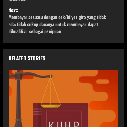
t
Next:
Membayar sesuatu dengan cek/bilyet giro yang tidak
n
ada/tidak cukup dananya untuk membayar, dapat
dikualifisir sebagai penipuan
a
v
i
RELATED STORIES
g
a
t
i
o