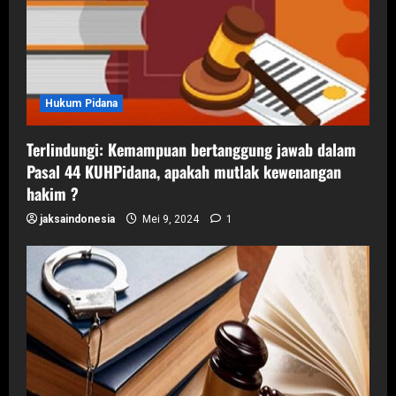
n
Hukum Pidana
Terlindungi: Kemampuan bertanggung jawab dalam
Pasal 44 KUHPidana, apakah mutlak kewenangan
hakim ?
jaksaindonesia
Mei 9, 2024
1