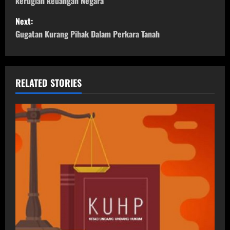
s
kerugian keuangan Negara
t
Next:
Gugatan Kurang Pihak Dalam Perkara Tanah
n
a
v
RELATED STORIES
i
g
a
t
i
o