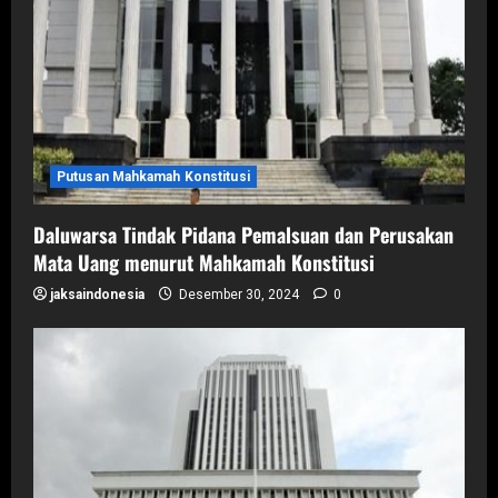
Putusan Mahkamah Konstitusi
Daluwarsa Tindak Pidana Pemalsuan dan Perusakan
Mata Uang menurut Mahkamah Konstitusi
jaksaindonesia
Desember 30, 2024
0