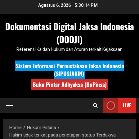
Skip
Agustus 6, 2026
5:30:15 PM
to
content
Dokumentasi Digital Jaksa Indonesia
(DODJI)
Referensi Kaidah Hukum dan Aturan terkait Kejaksaan
Sistem Informasi Perpustakaan Jaksa Indonesia
(SIPUSJAKIN)
Buku Pintar Adhyaksa (BuPinsa)
LIVE
Primary
Menu
Home
Hukum Pidana
Hakim tidak terikat pada penetapan status Terdakwa