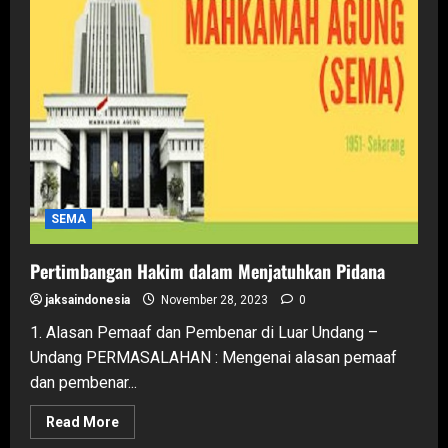
negeri
harus
dilaporkan
ke
Perwakilan
RI
setempat
SEMA
Pertimbangan Hakim dalam Menjatuhkan Pidana
jaksaindonesia
November 28, 2023
0
1. Alasan Pemaaf dan Pembenar di Luar Undang –
Undang PERMASALAHAN : Mengenai alasan pemaaf
dan pembenar...
Read
Read More
more