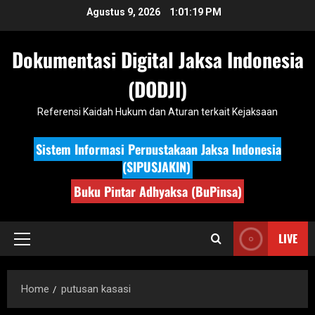
Skip
Agustus 9, 2026
1:01:19 PM
to
content
Dokumentasi Digital Jaksa Indonesia
(DODJI)
Referensi Kaidah Hukum dan Aturan terkait Kejaksaan
Sistem Informasi Perpustakaan Jaksa Indonesia
(SIPUSJAKIN)
Buku Pintar Adhyaksa (BuPinsa)
LIVE
Primary
Menu
Home
putusan kasasi