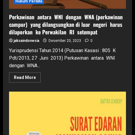
Hukum Perdata
Perkawinan antara WNI dengan WNA (perkawinan
campur) yang dilangsungkan di luar negeri harus
dilaporkan ke Perwakilan RI setempat
jaksaindonesia
Desember 20, 2023
0
Yurisprudensi Tahun 2014 (Putusan Kasasi : 805 K
Pdt/2013, 27 Juni 2013) Perkawinan antara WNI
dengan WNA...
Read
Read More
more
about
Perkawinan
antara
WNI
dengan
WNA
(perkawinan
campur)
yang
dilangsungkan
di
luar