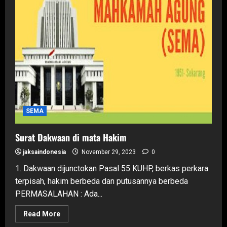
tetapi
dapat
menyimpangi
ketentuan
pidana
minimum
khusus
SEMA
Surat Dakwaan di mata Hakim
jaksaindonesia
November 29, 2023
0
1. Dakwaan dijunctokan Pasal 55 KUHP, berkas perkara
terpisah, hakim berbeda dan putusannya berbeda
PERMASALAHAN : Ada...
Read
Read More
more