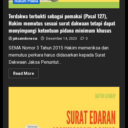
Hukum Pidana
Terdakwa terbukti sebagai pemakai (Pasal 127),
Hakim memutus sesuai surat dakwaan tetapi dapat
menyimpangi ketentuan pidana minimum khusus
jaksaindonesia
Desember 14, 2023
0
SEMA Nomor 3 Tahun 2015 Hakim memeriksa dan
memutus perkara harus didasarkan kepada Surat
Dakwaan Jaksa Penuntut...
Read
Read More
more
about
Terdakwa
terbukti
sebagai
pemakai
(Pasal
127),
Hakim
memutus
sesuai
surat
dakwaan