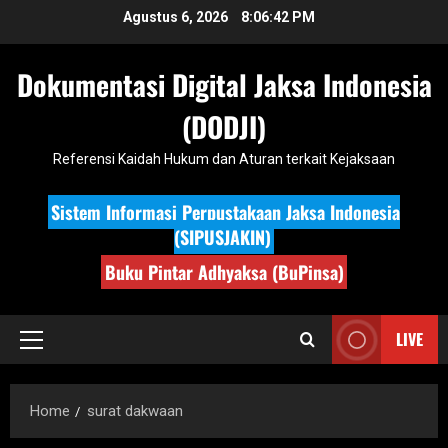
Skip
Agustus 6, 2026
8:06:43 PM
to
content
Dokumentasi Digital Jaksa Indonesia
(DODJI)
Referensi Kaidah Hukum dan Aturan terkait Kejaksaan
Sistem Informasi Perpustakaan Jaksa Indonesia
(SIPUSJAKIN)
Buku Pintar Adhyaksa (BuPinsa)
LIVE
Primary
Menu
Home
surat dakwaan