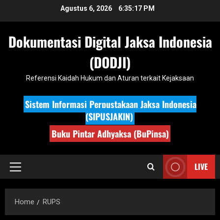
Skip
Agustus 6, 2026
6:35:18 PM
to
content
Dokumentasi Digital Jaksa Indonesia
(DODJI)
Referensi Kaidah Hukum dan Aturan terkait Kejaksaan
Sistem Informasi Perpustakaan Jaksa Indonesia
(SIPUSJAKIN)
Buku Pintar Adhyaksa (BuPinsa)
LIVE
Primary
Menu
Home
RUPS