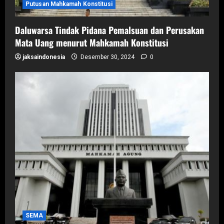
Putusan Mahkamah Konstitusi
Daluwarsa Tindak Pidana Pemalsuan dan Perusakan
Mata Uang menurut Mahkamah Konstitusi
jaksaindonesia
Desember 30, 2024
0
SEMA