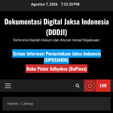
Skip
Agustus 7, 2026
7:22:20 PM
to
content
Dokumentasi Digital Jaksa Indonesia
(DODJI)
Referensi Kaidah Hukum dan Aturan terkait Kejaksaan
Sistem Informasi Perpustakaan Jaksa Indonesia
(SIPUSJAKIN)
Buku Pintar Adhyaksa (BuPinsa)
LIVE
Primary
Menu
Home
Litmas