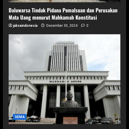
Daluwarsa Tindak Pidana Pemalsuan dan Perusakan
Mata Uang menurut Mahkamah Konstitusi
jaksaindonesia
Desember 30, 2024
0
SEMA