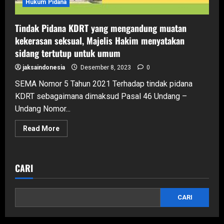
Hukum Pidana
Tindak Pidana KDRT yang mengandung muatan
kekerasan seksual, Majelis Hakim menyatakan
sidang tertutup untuk umum
jaksaindonesia
Desember 8, 2023
0
SEMA Nomor 5 Tahun 2021 Terhadap tindak pidana
KDRT sebagaimana dimaksud Pasal 46 Undang –
Undang Nomor...
Read
Read More
more
about
Tindak
Pidana
KDRT
CARI
yang
mengandung
muatan
kekerasan
CARI
seksual,
Majelis
Hakim
menyatakan