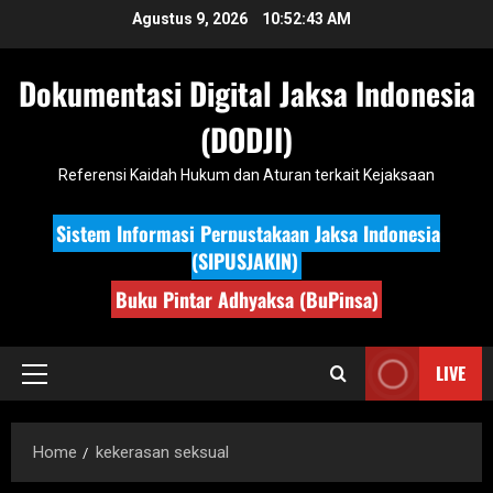
Skip
Agustus 9, 2026
10:52:44 AM
to
content
Dokumentasi Digital Jaksa Indonesia
(DODJI)
Referensi Kaidah Hukum dan Aturan terkait Kejaksaan
Sistem Informasi Perpustakaan Jaksa Indonesia
(SIPUSJAKIN)
Buku Pintar Adhyaksa (BuPinsa)
LIVE
Primary
Menu
Home
kekerasan seksual