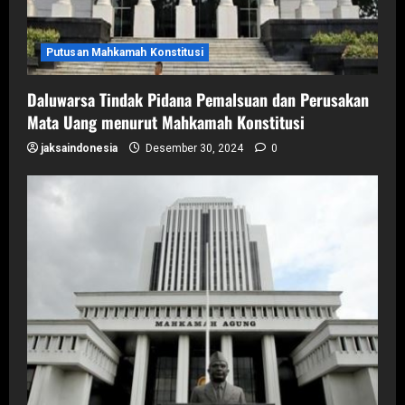
Putusan Mahkamah Konstitusi
Daluwarsa Tindak Pidana Pemalsuan dan Perusakan
Mata Uang menurut Mahkamah Konstitusi
jaksaindonesia
Desember 30, 2024
0