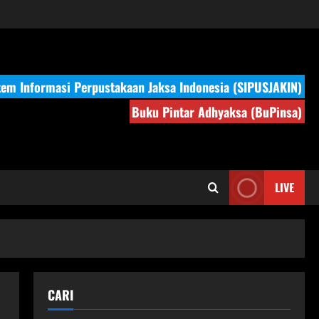
tem Informasi Perpustakaan Jaksa Indonesia (SIPUSJAKIN)
Buku Pintar Adhyaksa (BuPinsa)
LIVE
CARI