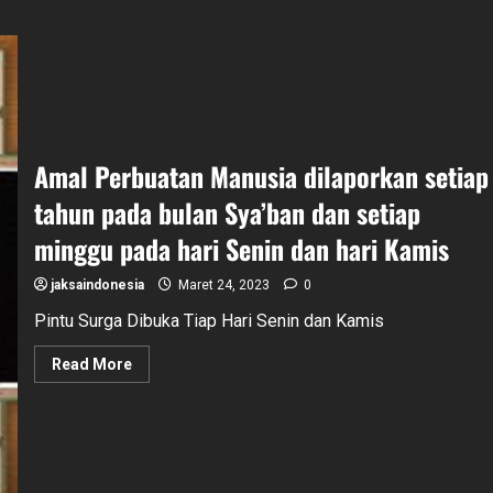
Amal Perbuatan Manusia dilaporkan setiap
tahun pada bulan Sya’ban dan setiap
minggu pada hari Senin dan hari Kamis
jaksaindonesia
Maret 24, 2023
0
Pintu Surga Dibuka Tiap Hari Senin dan Kamis
Read
Read More
more
about
Amal
Perbuatan
Manusia
dilaporkan
setiap
tahun