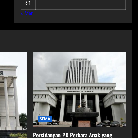
31
« Mar
SEMA
Persidangan PK Perkara Anak yang