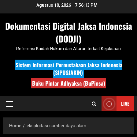
Skip
Agustus 10, 2026
7:56:14 PM
to
content
Dokumentasi Digital Jaksa Indonesia
(DODJI)
Referensi Kaidah Hukum dan Aturan terkait Kejaksaan
Sistem Informasi Perpustakaan Jaksa Indonesia
(SIPUSJAKIN)
Buku Pintar Adhyaksa (BuPinsa)
LIVE
Primary
Menu
Home
eksploitasi sumber daya alam