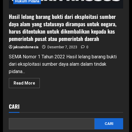
Hukum Pidana
Hasil lelang barang bukti dari eksploitasi sumber
daya alam yang statusnya dirampas untuk negara,
harus ditentukan untuk dikembalikan kepada kas
pemerintah pusat atau pemerintah daerah
jaksaindonesia
Desember 7, 2023
0
SEMA Nomor 1 Tahun 2022 Hasil lelang barang bukti
dari eksploitasi sumber daya alam dalam tindak
pidana...
Read
Read More
more
about
Hasil
lelang
barang
CARI
bukti
dari
eksploitasi
sumber
CARI
daya
alam