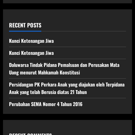
yang
statusnya
dirampas
untuk
negara,
harus
RECENT POSTS
ditentukan
untuk
dikembalikan
kepada
Kunci Ketenangan Jiwa
kas
pemerintah
pusat
Kunci Ketenangan Jiwa
atau
pemerintah
Daluwarsa Tindak Pidana Pemalsuan dan Perusakan Mata
daerah
Uang menurut Mahkamah Konstitusi
Persidangan PK Perkara Anak yang diajukan oleh Terpidana
Anak yang telah Berusia diatas 21 Tahun
Perubahan SEMA Nomor 4 Tahun 2016