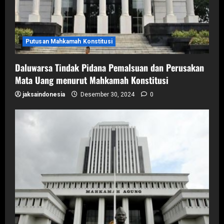
Putusan Mahkamah Konstitusi
Daluwarsa Tindak Pidana Pemalsuan dan Perusakan
Mata Uang menurut Mahkamah Konstitusi
jaksaindonesia
Desember 30, 2024
0