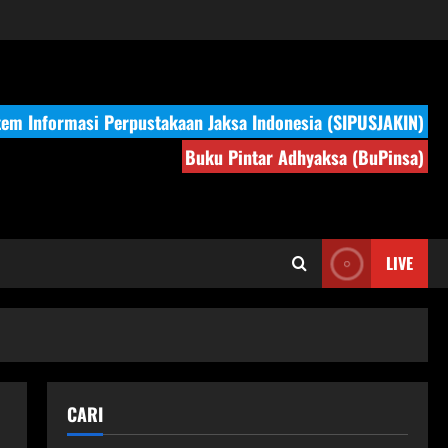
tem Informasi Perpustakaan Jaksa Indonesia (SIPUSJAKIN)
Buku Pintar Adhyaksa (BuPinsa)
LIVE
CARI