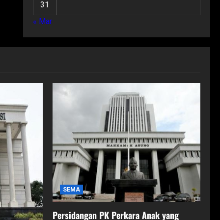
31
« Mar
SEMA
Persidangan PK Perkara Anak yang