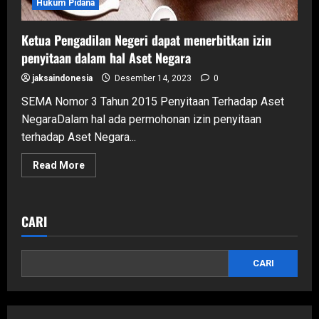
Hukum Pidana
Ketua Pengadilan Negeri dapat menerbitkan izin
penyitaan dalam hal Aset Negara
jaksaindonesia
Desember 14, 2023
0
SEMA Nomor 3 Tahun 2015 Penyitaan Terhadap Aset
NegaraDalam hal ada permohonan izin penyitaan
terhadap Aset Negara...
Read
Read More
more
about
Ketua
Pengadilan
Negeri
CARI
dapat
menerbitkan
izin
penyitaan
CARI
dalam
hal
Aset
Negara