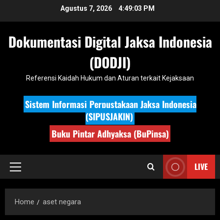
Skip
Agustus 7, 2026
4:49:03 PM
to
content
Dokumentasi Digital Jaksa Indonesia
(DODJI)
Referensi Kaidah Hukum dan Aturan terkait Kejaksaan
Sistem Informasi Perpustakaan Jaksa Indonesia
(SIPUSJAKIN)
Buku Pintar Adhyaksa (BuPinsa)
LIVE
Primary
Menu
Home
aset negara