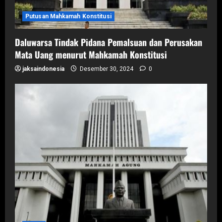
Putusan Mahkamah Konstitusi
Daluwarsa Tindak Pidana Pemalsuan dan Perusakan
Mata Uang menurut Mahkamah Konstitusi
jaksaindonesia
Desember 30, 2024
0