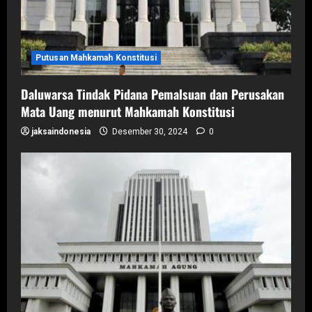
Putusan Mahkamah Konstitusi
Daluwarsa Tindak Pidana Pemalsuan dan Perusakan
Mata Uang menurut Mahkamah Konstitusi
jaksaindonesia
Desember 30, 2024
0