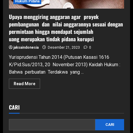
Hukum Pidana
Upaya menggiring anggaran agar proyek
pembangunan dan nilai anggarannya sesuai dengan
permintaan hingga mendapat sejumlah
uang merupakan tindak pidana korupsi
jaksaindonesia
Desember 21, 2023
0
Yurisprudensi Tahun 2014 (Putusan Kasasi 1616
K/Pid.Sus/2013, 20 November 2013) Kaidah Hukum :
Bahwa perbuatan Terdakwa yang ...
Read
Read More
more
about
Upaya
menggiring
anggaran
CARI
agar
proyek
pembangunan
dan
CARI
nilai
anggarannya