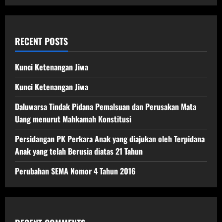
sesuai
dengan
permintaan
hingga
mendapat
sejumlah
RECENT POSTS
uang merupakan
tindak
pidana
korupsi
Kunci Ketenangan Jiwa
Kunci Ketenangan Jiwa
Daluwarsa Tindak Pidana Pemalsuan dan Perusakan Mata
Uang menurut Mahkamah Konstitusi
Persidangan PK Perkara Anak yang diajukan oleh Terpidana
Anak yang telah Berusia diatas 21 Tahun
Perubahan SEMA Nomor 4 Tahun 2016