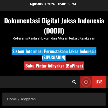
Skip
Agustus 8, 2026
8:48:16 PM
to
content
Dokumentasi Digital Jaksa Indonesia
(DODJI)
Referensi Kaidah Hukum dan Aturan terkait Kejaksaan
Sistem Informasi Perpustakaan Jaksa Indonesia
(SIPUSJAKIN)
Buku Pintar Adhyaksa (BuPinsa)
LIVE
Primary
Menu
Home
anggaran