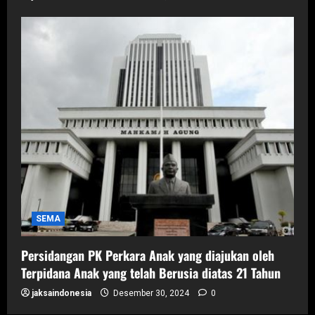
SEMA
Persidangan PK Perkara Anak yang diajukan oleh
Terpidana Anak yang telah Berusia diatas 21 Tahun
jaksaindonesia
Desember 30, 2024
0