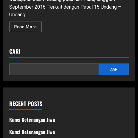
September 2016. Terkait dengan Pasal 15 Undang –
Undang...
Read
Read More
more
about
Putusan
Mahkamah
Konstitusi
CARI
Nomor
21/PUU-
XIV/2016
Tanggal
CARI
7
September
2016
RECENT POSTS
Kunci Ketenangan Jiwa
Kunci Ketenangan Jiwa