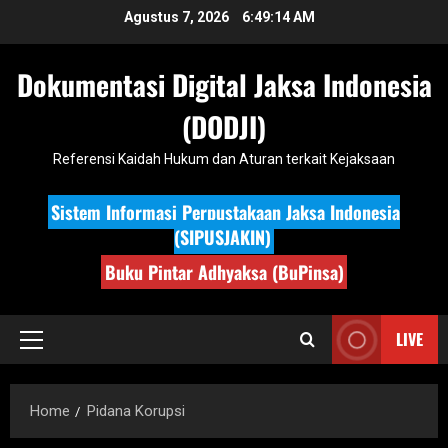
Skip
Agustus 7, 2026
6:49:15 AM
to
content
Dokumentasi Digital Jaksa Indonesia
(DODJI)
Referensi Kaidah Hukum dan Aturan terkait Kejaksaan
Sistem Informasi Perpustakaan Jaksa Indonesia
(SIPUSJAKIN)
Buku Pintar Adhyaksa (BuPinsa)
LIVE
Primary
Menu
Home
Pidana Korupsi