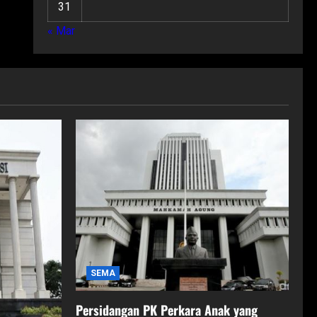
31
« Mar
SEMA
Persidangan PK Perkara Anak yang