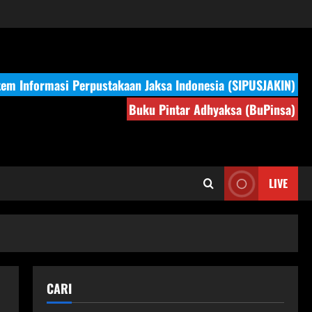
tem Informasi Perpustakaan Jaksa Indonesia (SIPUSJAKIN)
Buku Pintar Adhyaksa (BuPinsa)
LIVE
CARI