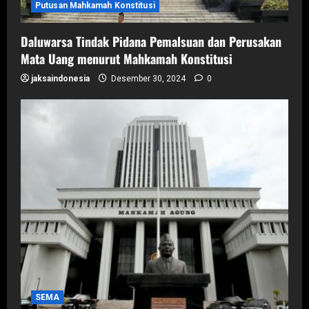
Putusan Mahkamah Konstitusi
Daluwarsa Tindak Pidana Pemalsuan dan Perusakan
Mata Uang menurut Mahkamah Konstitusi
jaksaindonesia
Desember 30, 2024
0
SEMA