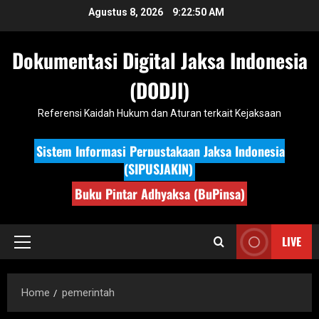
Skip
Agustus 8, 2026
9:22:50 AM
to
content
Dokumentasi Digital Jaksa Indonesia
(DODJI)
Referensi Kaidah Hukum dan Aturan terkait Kejaksaan
Sistem Informasi Perpustakaan Jaksa Indonesia
(SIPUSJAKIN)
Buku Pintar Adhyaksa (BuPinsa)
LIVE
Primary
Menu
Home
pemerintah